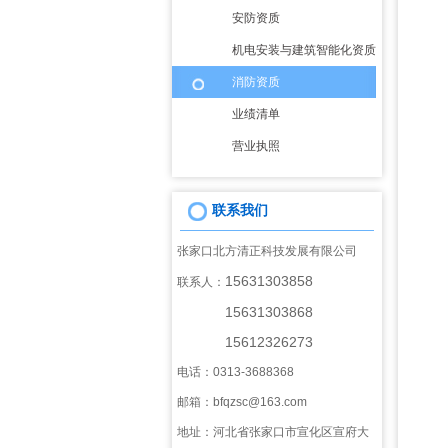
安防资质
机电安装与建筑智能化资质
消防资质
业绩清单
营业执照
联系我们
张家口北方清正科技发展有限公司
15631303858
联系人：
15631303868
15612326273
电话：
0313-3688368
邮箱：bfqzsc@163.com
地址：河北省张家口市宣化区宣府大