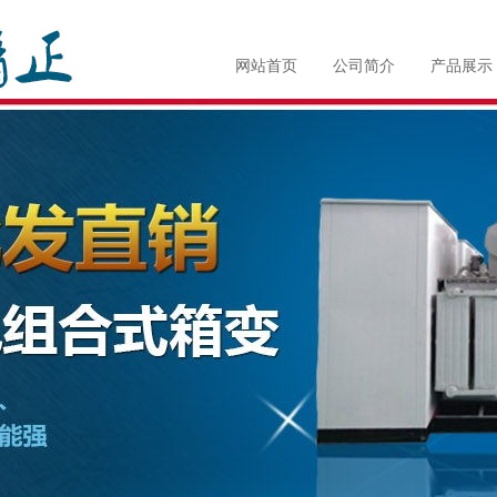
网站首页
公司简介
产品展示