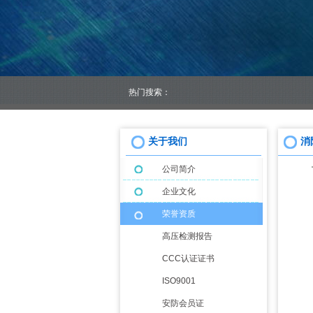
热门搜索：
关于我们
消
公司简介
企业文化
荣誉资质
高压检测报告
CCC认证证书
ISO9001
安防会员证