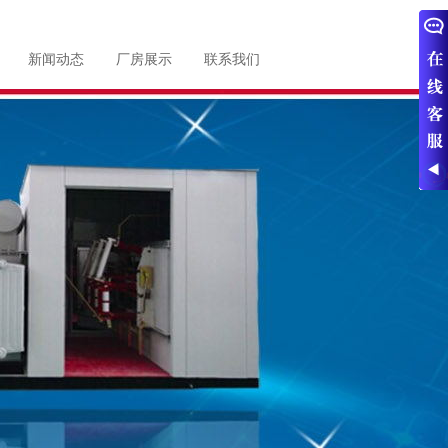
新闻动态
厂房展示
联系我们