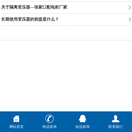
关于隔离变压器—张家口配电柜厂家
长期使用变压器的前提是什么？
1
2
网站首页
电话咨询
短信咨询
联系我们